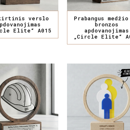
kirtinis verslo
Prabangus medžio
pdovanojimas
bronzos
cle Elite“ A015
apdovanojimas
„Circle Elite“ A