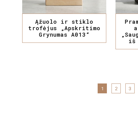
Ąžuolo ir stiklo
Pra
trofėjus „Apskritimo
a
Grynumas A013“
„Sau
iš
1
2
3