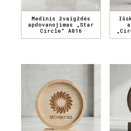
Medinis žvaigždės
Išs
apdovanojimas „Star
a
Circle“ A016
„Cir