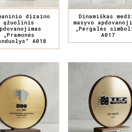
haninio dizaino
Dinamiškas medž
ąžuolinis
masyvo apdovanoj
pdovanojimas
„Pergalės simbol
„Pramonės
A017
anduolys“ A018