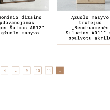
moninio dizaino
Ąžuolo masyvo
pdovanojimas
trofėjus
gos Šalmas A012“
„Bendruomenės
 ąžuolo masyvo
Siluetas A011“ 
spalvotu akril
4
…
9
10
11
→