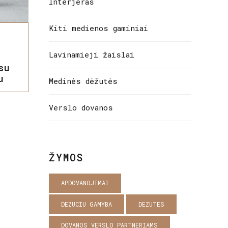
Interjeras
Kiti medienos gaminiai
Lavinamieji žaislai
su
u
Medinės dėžutės
Verslo dovanos
ŽYMOS
APDOVANOJIMAI
DEZUCIU GAMYBA
DEZUTES
DOVANOS VERSLO PARTNERIAMS