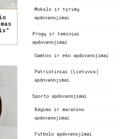
Mokslo ir tyrimų
io
apdovanojimai
imas
is“
Progų ir teminiai
apdovanojimai
Gamtos ir eko apdovanojimai
Patriotiniai (Lietuvos)
apdovanojimai
Sporto apdovanojimai
Bėgimo ir maratono
apdovanojimai
Futbolo apdovanojimai