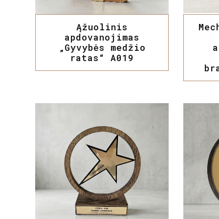
Ąžuolinis
Mec
apdovanojimas
„Gyvybės medžio
a
ratas“ A019
br