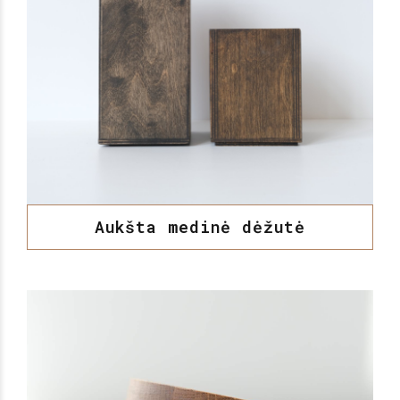
Aukšta medinė dėžutė