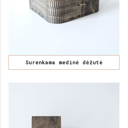
Surenkama medinė dėžutė