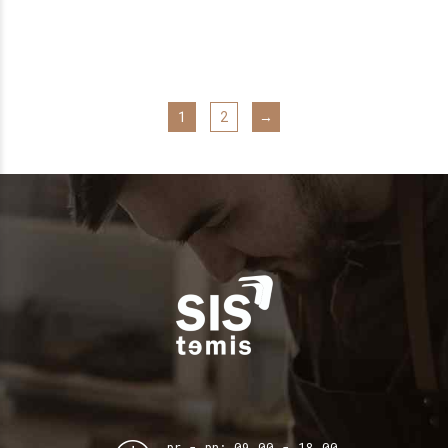
1
2
→
pr - pn: 09.00 - 18.00