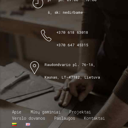
š, sk: nedirbame
+370 618 63018
+370 647 45315
Raudondvario pl. 76-1A,
Kaunas, LT-47182, Lietuva
Apie
Mūsų gaminiai
Projektai
Verslo dovanos
Paslaugos
Kontaktai