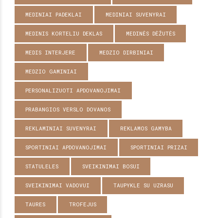
MEDINIAI PADEKLAI
MEDINIAI SUVENYRAI
MEDINIS KORTELIU DEKLAS
MEDINĖS DĖŽUTĖS
MEDIS INTERJERE
MEDZIO DIRBINIAI
MEDZIO GAMINIAI
PERSONALIZUOTI APDOVANOJIMAI
PRABANGIOS VERSLO DOVANOS
REKLAMINIAI SUVENYRAI
REKLAMOS GAMYBA
SPORTINIAI APDOVANOJIMAI
SPORTINIAI PRIZAI
STATULELES
SVEIKINIMAI BOSUI
SVEIKINIMAI VADOVUI
TAUPYKLE SU UZRASU
TAURES
TROFEJUS