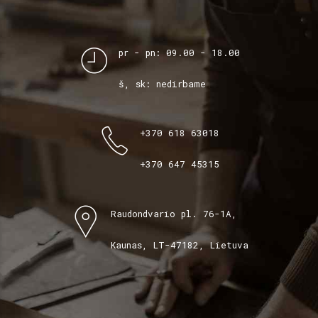
pr - pn: 09.00 - 18.00
š, sk: nedirbame
+370 618 63018
+370 647 45315
Raudondvario pl. 76-1A,
Kaunas, LT-47182, Lietuva