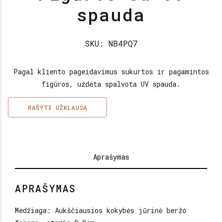
spauda
SKU: NB4PQ7
Pagal kliento pageidavimus sukurtos ir pagamintos
figūros, uždėta spalvota UV spauda.
Aprašymas
APRAŠYMAS
Medžiaga: Aukščiausios kokybės jūrinė beržo