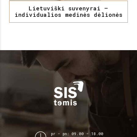
Lietuviški suvenyrai –
individualios medinės dėlionės
pr - pn: 09.00 - 18.00