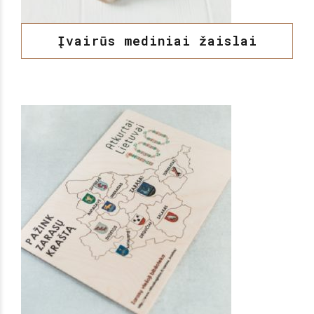
Įvairūs mediniai žaislai