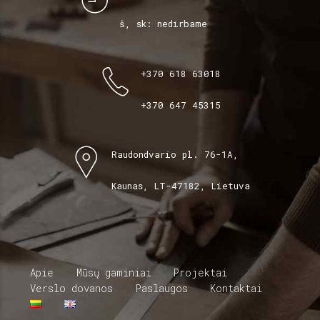
š, sk: nedirbame
+370 618 63018
+370 647 45315
Raudondvario pl. 76-1A,
Kaunas, LT-47182, Lietuva
Apie
Mūsų gaminiai
Projektai
Verslo dovanos
Paslaugos
Kontaktai