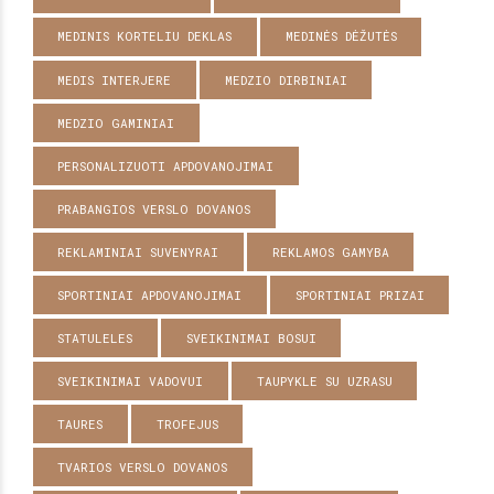
MEDINIS KORTELIU DEKLAS
MEDINĖS DĖŽUTĖS
MEDIS INTERJERE
MEDZIO DIRBINIAI
MEDZIO GAMINIAI
PERSONALIZUOTI APDOVANOJIMAI
PRABANGIOS VERSLO DOVANOS
REKLAMINIAI SUVENYRAI
REKLAMOS GAMYBA
SPORTINIAI APDOVANOJIMAI
SPORTINIAI PRIZAI
STATULELES
SVEIKINIMAI BOSUI
SVEIKINIMAI VADOVUI
TAUPYKLE SU UZRASU
TAURES
TROFEJUS
TVARIOS VERSLO DOVANOS