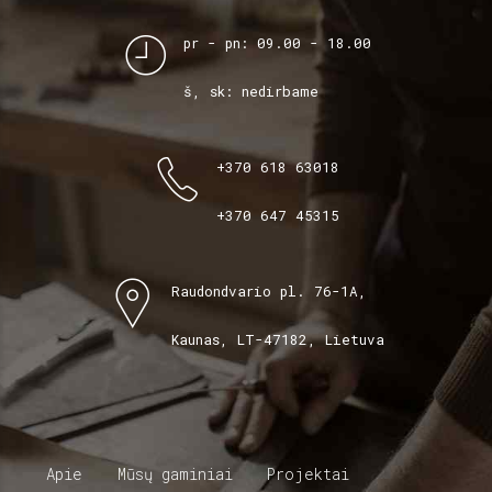
pr - pn: 09.00 - 18.00
š, sk: nedirbame
+370 618 63018
+370 647 45315
Raudondvario pl. 76-1A,
Kaunas, LT-47182, Lietuva
Apie
Mūsų gaminiai
Projektai