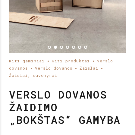
Kiti gaminiai
Kiti produktai
Verslo
dovanos
Verslo dovanos
Žaislai
Žaislai, suvenyrai
VERSLO DOVANOS
ŽAIDIMO
„BOKŠTAS“ GAMYBA