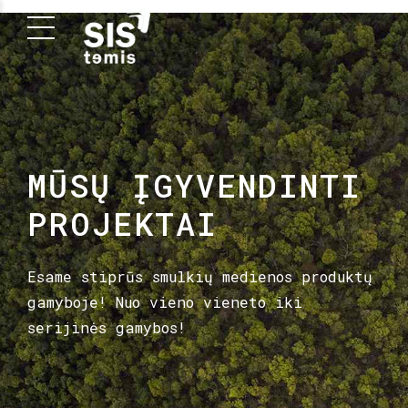
MŪSŲ ĮGYVENDINTI
PROJEKTAI
Esame stiprūs smulkių medienos produktų
gamyboje! Nuo vieno vieneto iki
serijinės gamybos!