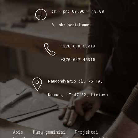
pr - pn: 09.00 - 18.00
š, sk: nedirbame
+370 618 63018
+370 647 45315
Raudondvario pl. 76-1A,
Kaunas, LT-47182, Lietuva
Apie
Mūsų gaminiai
Projektai