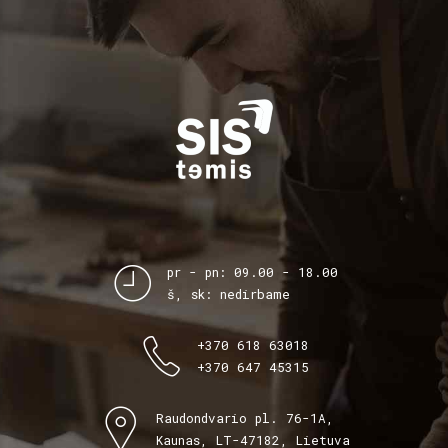
pr - pn: 09.00 - 18.00
š, sk: nedirbame
+370 618 63018
+370 647 45315
Raudondvario pl. 76-1A,
Kaunas, LT-47182, Lietuva