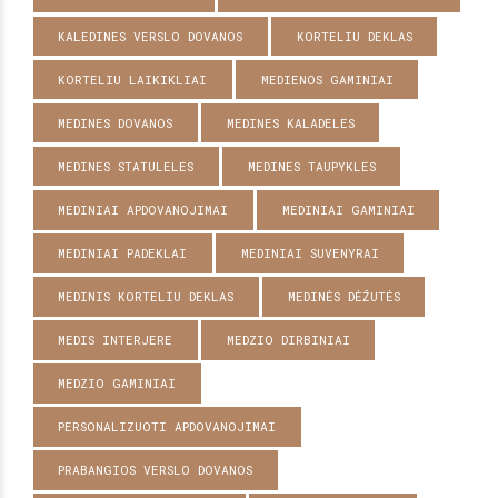
KALEDINES VERSLO DOVANOS
KORTELIU DEKLAS
KORTELIU LAIKIKLIAI
MEDIENOS GAMINIAI
MEDINES DOVANOS
MEDINES KALADELES
MEDINES STATULELES
MEDINES TAUPYKLES
MEDINIAI APDOVANOJIMAI
MEDINIAI GAMINIAI
MEDINIAI PADEKLAI
MEDINIAI SUVENYRAI
MEDINIS KORTELIU DEKLAS
MEDINĖS DĖŽUTĖS
MEDIS INTERJERE
MEDZIO DIRBINIAI
MEDZIO GAMINIAI
PERSONALIZUOTI APDOVANOJIMAI
PRABANGIOS VERSLO DOVANOS