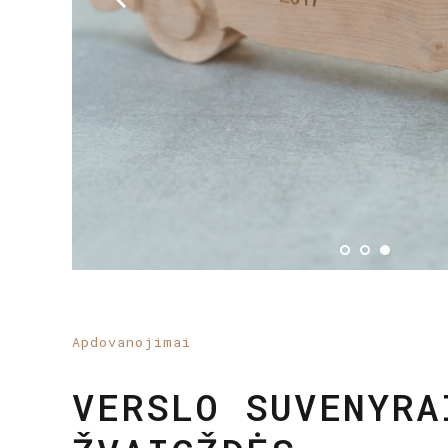
Apdovanojimai
ŠACHMATŲ FORMOS
TROFĖJUS