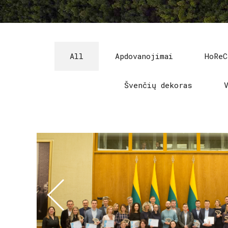
All
Apdovanojimai
HoReC
Švenčių dekoras