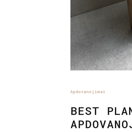
Apdovanojimai
BEST PLA
APDOVANO