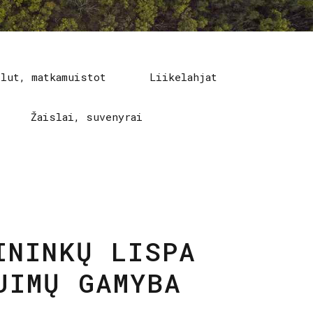
elut, matkamuistot
Liikelahjat
Žaislai, suvenyrai
ININKŲ LISPA
JIMŲ GAMYBA