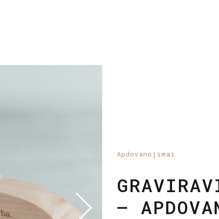
Apdovanojimai
MEDINIAI
KREPŠINI
„NEVĖŽIS
ŠVENTEI