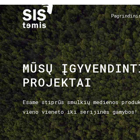
Pagrindini
MŪSŲ ĮGYVENDINT
PROJEKTAI
Esame stiprūs smulkių medienos produ
vieno vieneto iki serijinės gamybos!