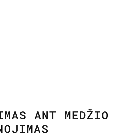
 MEDALIAI
O KLUBO
“ KALĖDINEI