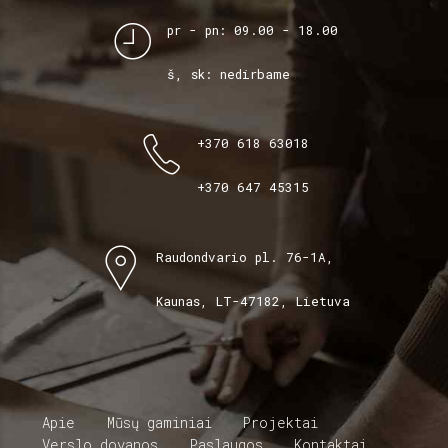
pr - pn: 09.00 - 18.00
š, sk: nedirbame
+370 618 63018
+370 647 45315
Raudondvario pl. 76-1A,
Kaunas, LT-47182, Lietuva
Apie
Mūsų gaminiai
Projektai
Verslo dovanos
Paslaugos
Kontaktai