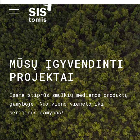
MŪSŲ ĮGYVENDINTI
PROJEKTAI
Esame stiprūs smulkių medienos produktų
gamyboje! Nuo vieno vieneto iki
serijinės gamybos!