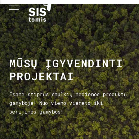
MŪSŲ ĮGYVENDINTI
PROJEKTAI
Esame stiprūs smulkių medienos produktų
gamyboje! Nuo vieno vieneto iki
serijinės gamybos!