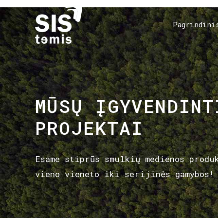
Pagrindini
MŪSŲ ĮGYVENDINT
PROJEKTAI
Esame stiprūs smulkių medienos produ
vieno vieneto iki serijinės gamybos!