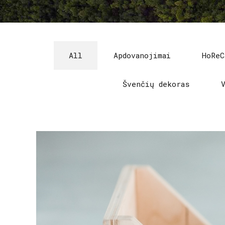
All
Apdovanojimai
HoReC
Švenčių dekoras