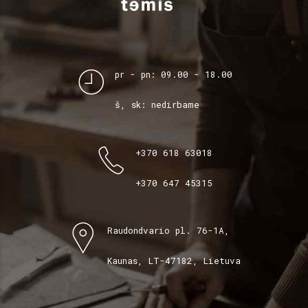
pr - pn: 09.00 - 18.00
š, sk: nedirbame
+370 618 63018
+370 647 45315
Raudondvario pl. 76-1A,
Kaunas, LT-47182, Lietuva