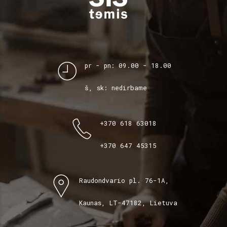
pr - pn: 09.00 - 18.00
š, sk: nedirbame
+370 618 63018
+370 647 45315
Raudondvario pl. 76-1A,
Kaunas, LT-47182, Lietuva