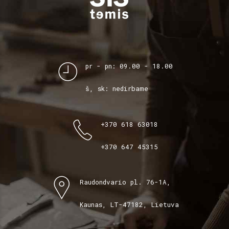
pr - pn: 09.00 - 18.00
š, sk: nedirbame
+370 618 63018
+370 647 45315
Raudondvario pl. 76-1A,
Kaunas, LT-47182, Lietuva