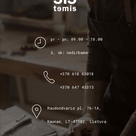
pr - pn: 09.00 - 18.00
š, sk: nedirbame
+370 618 63018
+370 647 45315
Raudondvario pl. 76-1A,
Kaunas, LT-47182, Lietuva