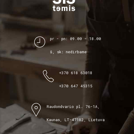
pr - pn: 09.00 - 18.00
š, sk: nedirbame
+370 618 63018
+370 647 45315
Raudondvario pl. 76-1A,
Kaunas, LT-47182, Lietuva