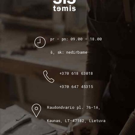
pr - pn: 09.00 - 18.00
š, sk: nedirbame
+370 618 63018
+370 647 45315
Raudondvario pl. 76-1A,
Kaunas, LT-47182, Lietuva